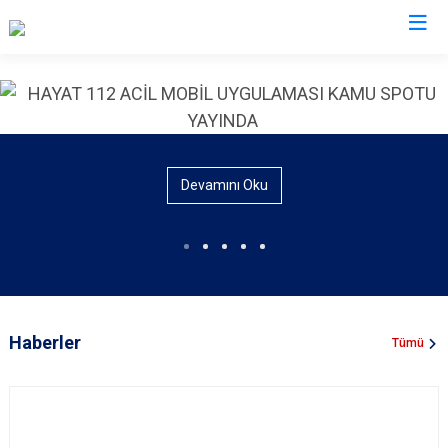
İl Emniyet Müdürlükleri
Devamını Oku
Haberler
Tümü